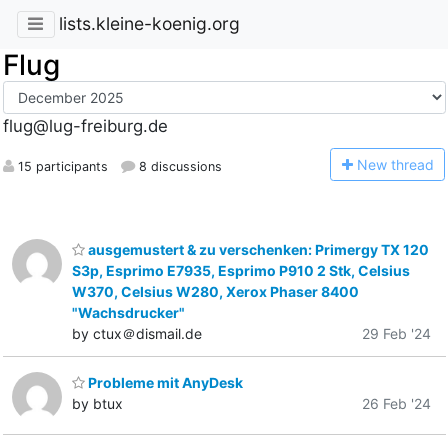
lists.kleine-koenig.org
Flug
flug@lug-freiburg.de
N
ew thread
15 participants
8 discussions
ausgemustert & zu verschenken: Primergy TX 120
S3p, Esprimo E7935, Esprimo P910 2 Stk, Celsius
W370, Celsius W280, Xerox Phaser 8400
"Wachsdrucker"
by ctux＠dismail.de
29 Feb '24
Probleme mit AnyDesk
by btux
26 Feb '24