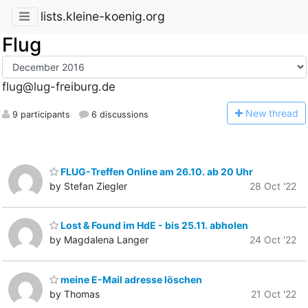
lists.kleine-koenig.org
Flug
flug@lug-freiburg.de
N
ew thread
9 participants
6 discussions
FLUG-Treffen Online am 26.10. ab 20 Uhr
by Stefan Ziegler
28 Oct '22
Lost & Found im HdE - bis 25.11. abholen
by Magdalena Langer
24 Oct '22
meine E-Mail adresse löschen
by Thomas
21 Oct '22