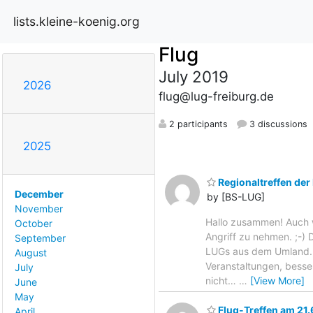
lists.kleine-koenig.org
Flug
July 2019
2026
flug@lug-freiburg.de
2 participants
3 discussions
2025
Regionaltreffen der
December
by [BS-LUG]
November
Hallo zusammen! Auch we
October
Angriff zu nehmen. ;-) 
September
LUGs aus dem Umland.
August
Veranstaltungen, besse
July
nicht…
…
[View More]
June
May
Flug-Treffen am 21
April