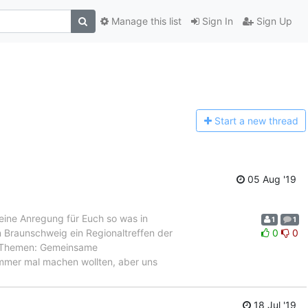
Manage this list
Sign In
Sign Up
Start a n
ew thread
05 Aug '19
 eine Anregung für Euch so was in
1
1
in Braunschweig ein Regionaltreffen der
0
0
. Themen: Gemeinsame
immer mal machen wollten, aber uns
18 Jul '19