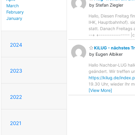
by Stefan Ziegler
March
February
Hallo, Diesen Freitag f
January
IHK, Hauptbahnhof). s
statt. Danach Freitags am
--+ +----------------- |c
2024
KiLUG - nächstes Tr
by Eugen Albiker
Hallo Nachbar-LUG hallo 
2023
geändert. Wir treffen 
https://kilug.de/index
19.30 Uhr, wieder Ihr m
[View More]
2022
2021