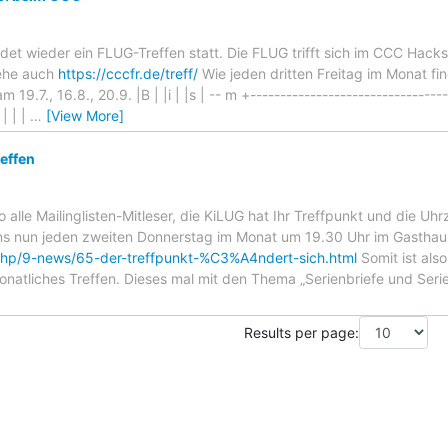
indet wieder ein FLUG-Treffen statt. Die FLUG trifft sich im CCC Hac
iehe auch
https://cccfr.de/treff/
Wie jeden dritten Freitag im Monat fi
 19.7., 16.8., 20.9. |B | |i | |s | -- m +--------------------------------
 | | |
…
[View More]
effen
alle Mailinglisten-Mitleser, die KiLUG hat Ihr Treffpunkt und die Uhrz
uns nun jeden zweiten Donnerstag im Monat um 19.30 Uhr im Gasthaus 
.php/9-news/65-der-treffpunkt-%C3%A4ndert-sich.html
Somit ist als
onatliches Treffen. Dieses mal mit den Thema „Serienbriefe und Seri
Results per page: