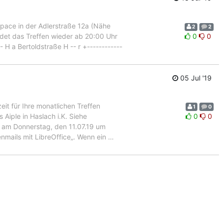
kspace in der Adlerstraße 12a (Nähe
2
2
ndet das Treffen wieder ab 20:00 Uhr
0
0
-- H a Bertoldstraße H -- r +------------
05 Jul '19
eit für Ihre monatlichen Treffen
1
0
Aiple in Haslach i.K. Siehe
0
0
o am Donnerstag, den 11.07.19 um
enmails mit LibreOffice„. Wenn ein
…